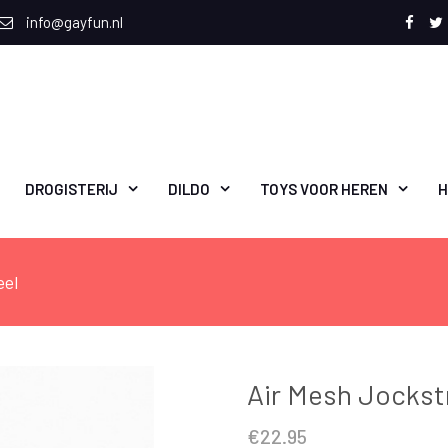
info@gayfun.nl
Face
T
DROGISTERIJ
DILDO
TOYS VOOR HEREN
H
eel
Air Mesh Jockst
€
22.95