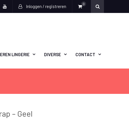
0
Inloggen / registreren
book
witter
Youtube
EREN LINGERIE
DIVERSE
CONTACT
rap – Geel