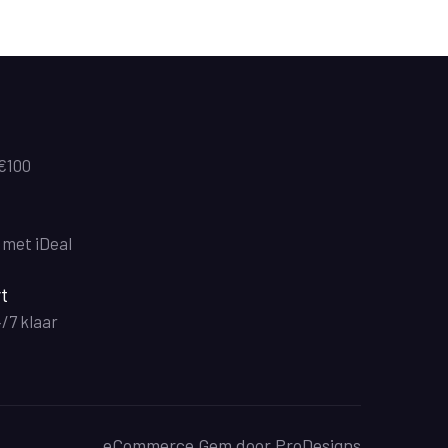
 €100
n met iDeal
t
4/7 klaar
eCommerce Gem door
ProDesigns