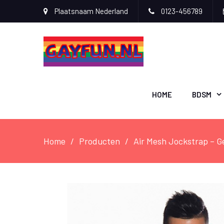
Plaatsnaam Nederland
0123-456789
HOME
BDSM
Home
Producten
Air Mesh Jockstrap – G