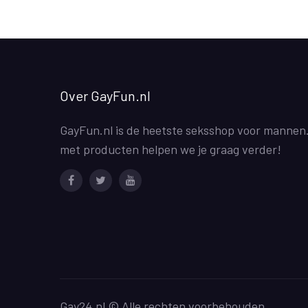
Over GayFun.nl
GayFun.nl is de heetste seksshop voor mannen
met producten helpen we je graag verder!
Facebook
Twitter
Youtube
Gay24.nl © Alle rechten voorbehouden.