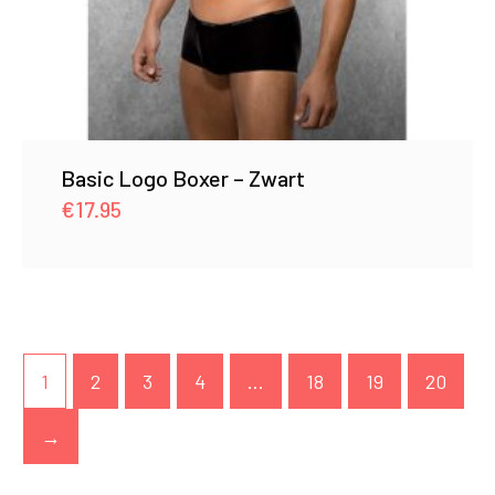
Basic Logo Boxer – Zwart
€
17.95
1
2
3
4
…
18
19
20
→