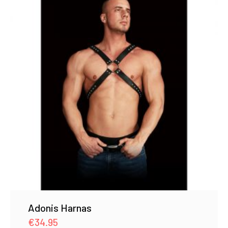
Adonis Harnas
€
34.95