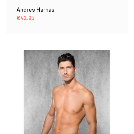
Andres Harnas
€
42.95