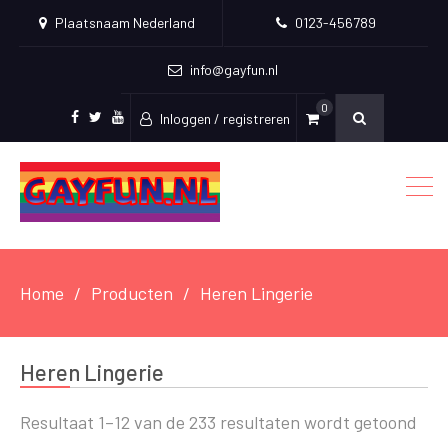
Plaatsnaam Nederland
0123-456789
info@gayfun.nl
0
Inloggen / registreren
Facebook
Twitter
Youtube
Home
Producten
Heren Lingerie
Heren Lingerie
Resultaat 1–12 van de 233 resultaten wordt getoond