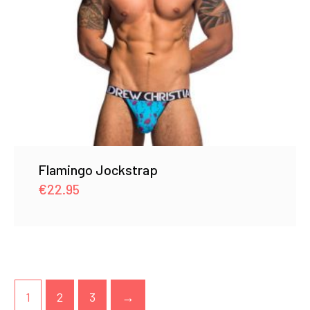
Flamingo Jockstrap
€
22.95
1
2
3
→