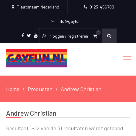
Plaatsnaam Nederland
0123-456789
info@gayfun.nl
0
Inloggen / registreren
Facebook
Twitter
Youtube
Home
Producten
Andrew Christian
Andrew Christian
Resultaat 1–12 van de 31 resultaten wordt getoond