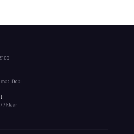
 €100
n met iDeal
t
4/7 klaar