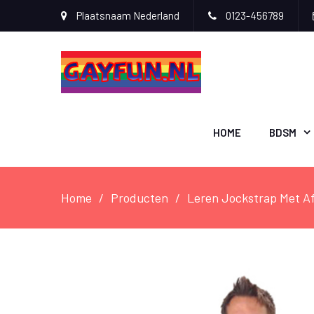
Plaatsnaam Nederland
0123-456789
HOME
BDSM
Home
Producten
Leren Jockstrap Met 