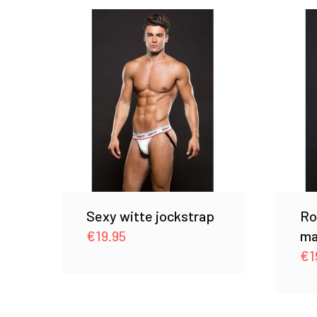
Sexy witte jockstrap
Ro
€
19.95
ma
€
1