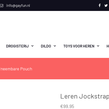
info@gayfun.nl
Face
T
DROGISTERIJ
DILDO
TOYS VOOR HEREN
H
Afneembare Pouch
Leren Jockstra
€
99.95