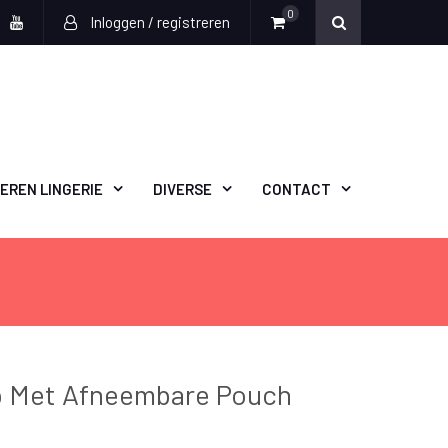
0
Inloggen / registreren
book
witter
Youtube
EREN LINGERIE
DIVERSE
CONTACT
p Met Afneembare Pouch