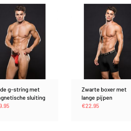
de g-string met
Zwarte boxer met
gnetische sluiting
lange pijpen
9.95
€
22.95