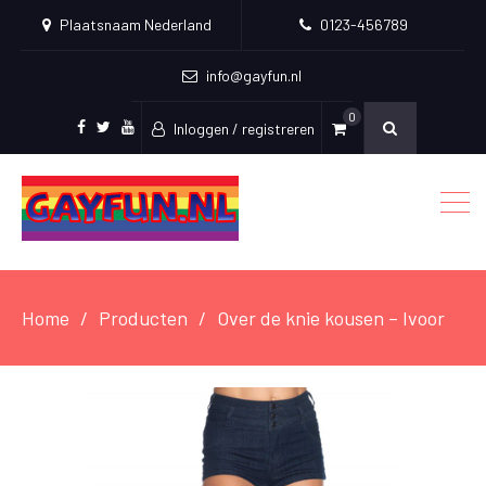
Plaatsnaam Nederland
0123-456789
info@gayfun.nl
0
Inloggen / registreren
Facebook
Twitter
Youtube
Home
Producten
Over de knie kousen – Ivoor