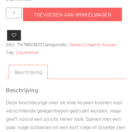
Over
TOEVOEGEN AAN WINKELWAGEN
de
knie
kousen
-
SKU:
714718501833
Categorieën:
Dames Lingerie
,
Kousen
Ivoor
Tag:
Leg Avenue
aantal
Beschrijving
Beschrijving
Deze ivoorkleurige over de knie kousen kunnen voor
verschillende gelegenheden gebruikt worden, maar
geeft vooral een stoute tiener look. Samen met een
paar ruige schoenen en een kort rokje of broekje zien