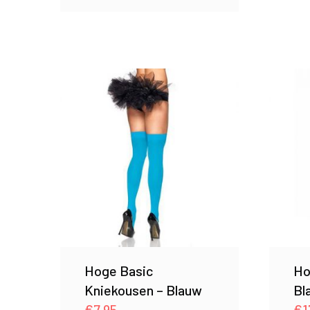
Hoge Basic
Ho
Kniekousen – Blauw
Bl
€
7.95
€
1