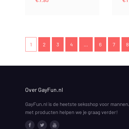
1
2
3
4
…
6
7
8
Over GayFun.nl
GayFun.nl is de heetste seksshop voor mannen
met producten helpen we je graag verder!