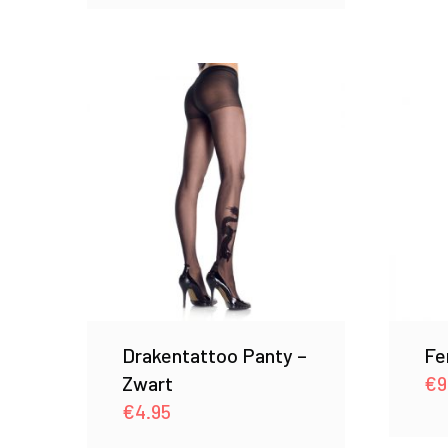
Drakentattoo Panty –
Fe
Zwart
€
9
€
4.95