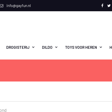
info@gayfun.nl
Face
T
DROGISTERIJ
DILDO
TOYS VOOR HEREN
H
oond