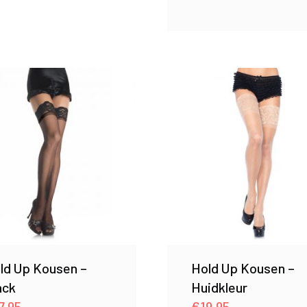
ld Up Kousen –
Hold Up Kousen –
ack
Huidkleur
7.95
€
19.95