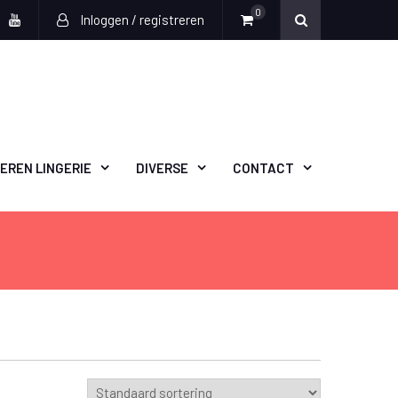
0
Inloggen / registreren
book
witter
Youtube
EREN LINGERIE
DIVERSE
CONTACT