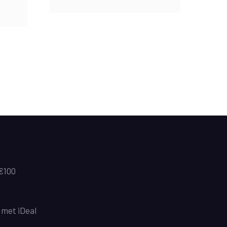
 €100
n met iDeal