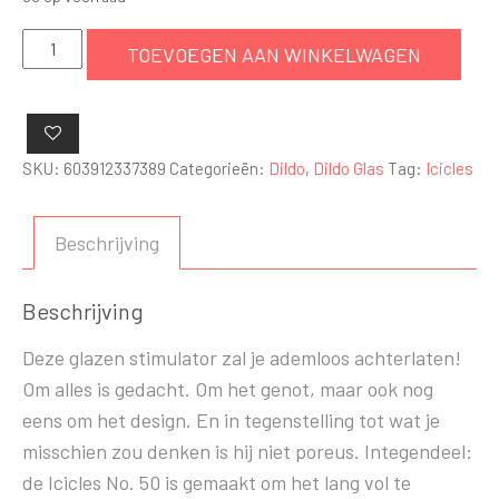
Icicles
TOEVOEGEN AAN WINKELWAGEN
No.
50
aantal
SKU:
603912337389
Categorieën:
Dildo
,
Dildo Glas
Tag:
Icicles
Beschrijving
Beschrijving
Deze glazen stimulator zal je ademloos achterlaten!
Om alles is gedacht. Om het genot, maar ook nog
eens om het design. En in tegenstelling tot wat je
misschien zou denken is hij niet poreus. Integendeel:
de Icicles No. 50 is gemaakt om het lang vol te