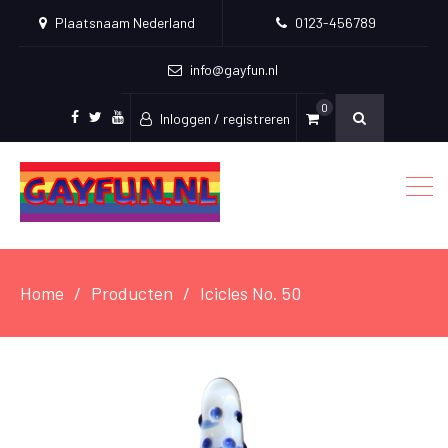
Plaatsnaam Nederland
0123-456789
info@gayfun.nl
0
Inloggen / registreren
Facebook
Twitter
Youtube
Home
Producten
Icicles No. 50