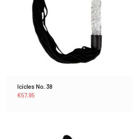
Icicles No. 38
€
57.95