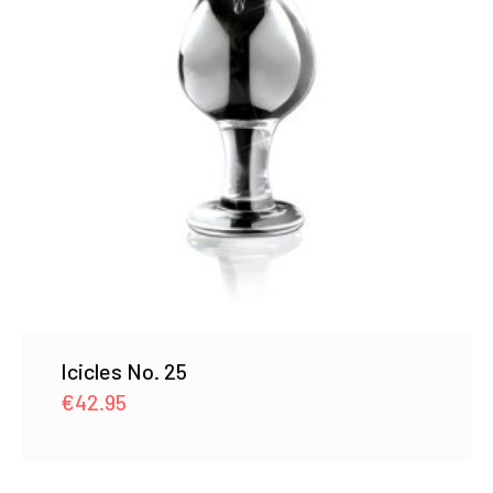
Icicles No. 25
€
42.95