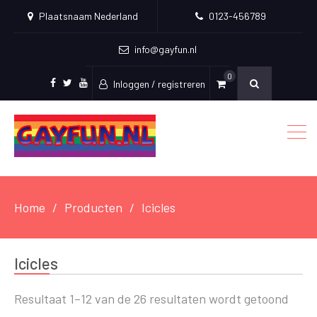
Plaatsnaam Nederland
0123-456789
info@gayfun.nl
0
Inloggen / registreren
Facebook
Twitter
Youtube
Home
Producten
Icicles
Icicles
Resultaat 1–12 van de 26 resultaten wordt getoond