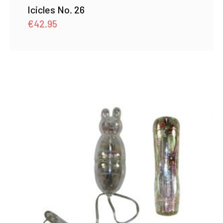
Icicles No. 26
€
42.95