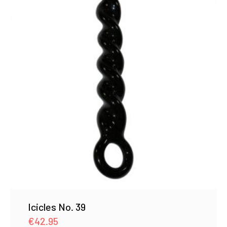
Icicles No. 39
€
42.95