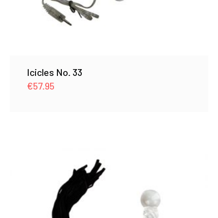
Icicles No. 33
€
57.95