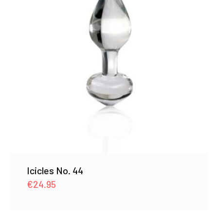
Icicles No. 44
€
24.95