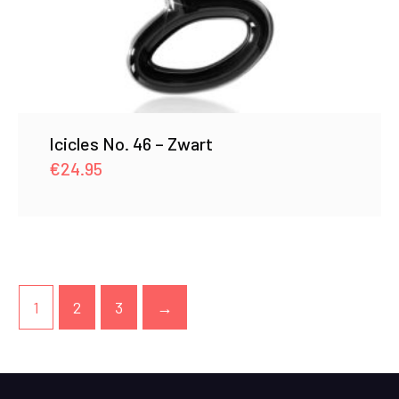
Icicles No. 46 – Zwart
€
24.95
1
2
3
→