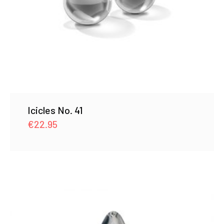
Icicles No. 41
€
22.95