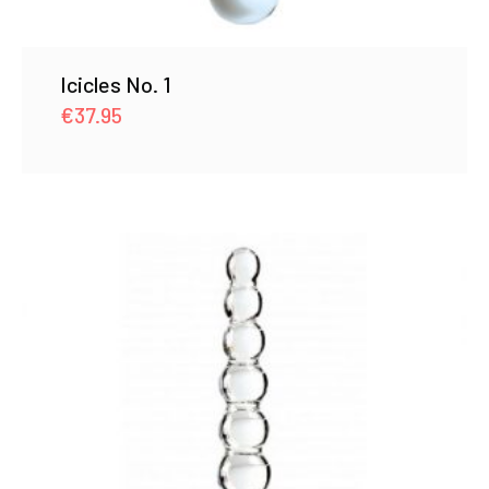
Icicles No. 1
€
37.95