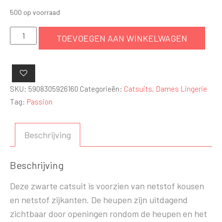
500 op voorraad
Zwarte
TOEVOEGEN AAN WINKELWAGEN
Catsuit
-
Jarretel
effect
SKU:
5908305926160
Categorieën:
Catsuits
,
Dames Lingerie
aantal
Tag:
Passion
Beschrijving
Beschrijving
Deze zwarte catsuit is voorzien van netstof kousen
en netstof zijkanten. De heupen zijn uitdagend
zichtbaar door openingen rondom de heupen en het