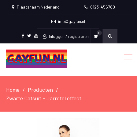
Plaatsnaam Nederland
0123-456789
info@gayfun.nl
0
Inloggen / registreren
Facebook
Twitter
Youtube
Home
Producten
Zwarte Catsuit – Jarretel effect