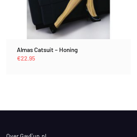
Almas Catsuit – Honing
€
22.95
Over GayFun.nl