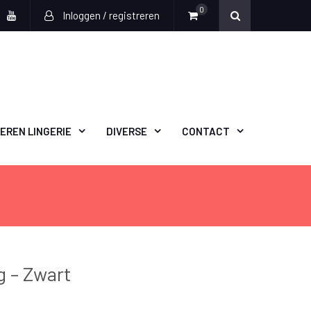
0
Inloggen / registreren
book
witter
Youtube
EREN LINGERIE
DIVERSE
CONTACT
g – Zwart