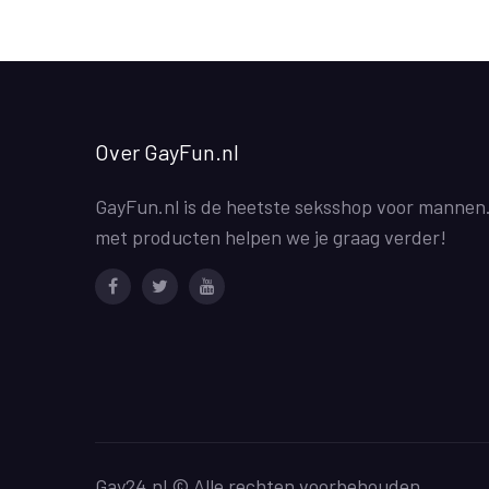
Over GayFun.nl
GayFun.nl is de heetste seksshop voor mannen
met producten helpen we je graag verder!
Facebook
Twitter
Youtube
Gay24.nl © Alle rechten voorbehouden.