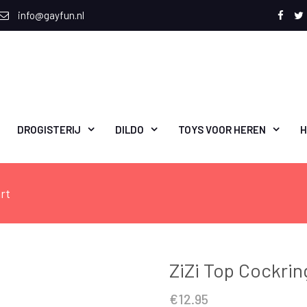
info@gayfun.nl
Face
T
DROGISTERIJ
DILDO
TOYS VOOR HEREN
H
rt
ZiZi Top Cockrin
€
12.95