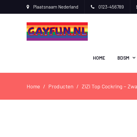
Plaatsnaam Nederland
0123-456789
HOME
BDSM
Home
Producten
ZiZi Top Cockring – Zwa