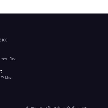
 €100
n met iDeal
t
4/7 klaar
eCommerce Gem door
ProDesigns