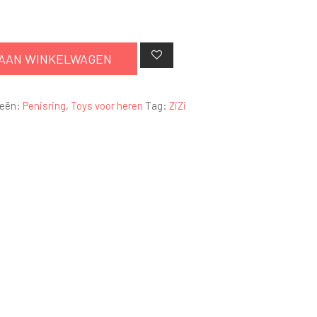
AAN WINKELWAGEN
ieën:
Penisring
,
Toys voor heren
Tag:
ZiZi