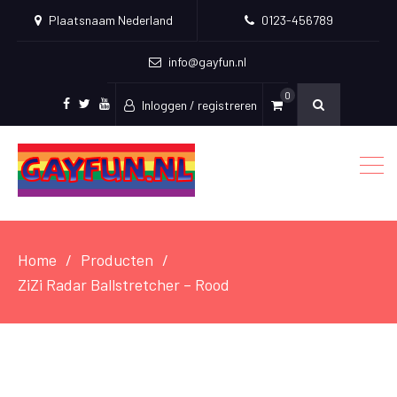
Plaatsnaam Nederland
0123-456789
info@gayfun.nl
0
Inloggen / registreren
Facebook
Twitter
Youtube
Home
Producten
ZiZi Radar Ballstretcher – Rood