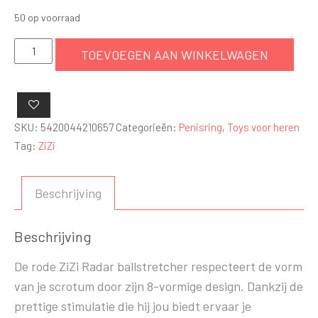
50 op voorraad
ZiZi
TOEVOEGEN AAN WINKELWAGEN
Radar
Ballstretcher
-
Rood
SKU:
5420044210657
Categorieën:
Penisring
,
Toys voor heren
aantal
Tag:
ZiZi
Beschrijving
Beschrijving
De rode ZiZi Radar ballstretcher respecteert de vorm
van je scrotum door zijn 8-vormige design. Dankzij de
prettige stimulatie die hij jou biedt ervaar je