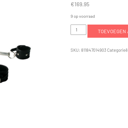
€
169.95
9 op voorraad
X-
TOEVOEGEN 
Hog
dijenspreider
SKU:
811847014903
Categorie
met
boeien
van
Strict
Leather
aantal