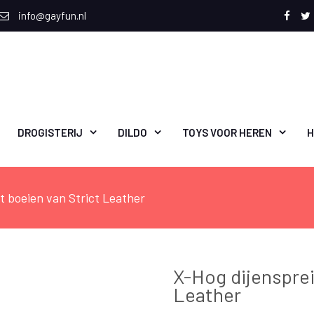
info@gayfun.nl
Face
T
DROGISTERIJ
DILDO
TOYS VOOR HEREN
H
t boeien van Strict Leather
X-Hog dijensprei
Leather