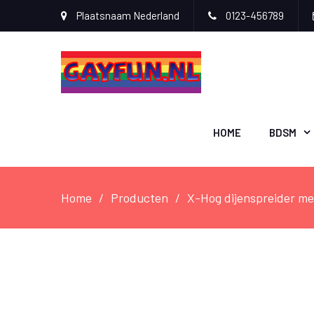
Plaatsnaam Nederland
0123-456789
HOME
BDSM
Home
Producten
X-Hog dijenspreider me