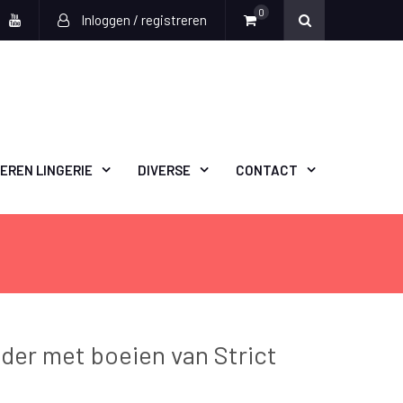
0
Inloggen / registreren
book
witter
Youtube
EREN LINGERIE
DIVERSE
CONTACT
der met boeien van Strict