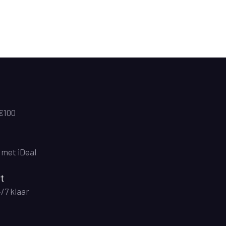
 €100
n met iDeal
t
4/7 klaar