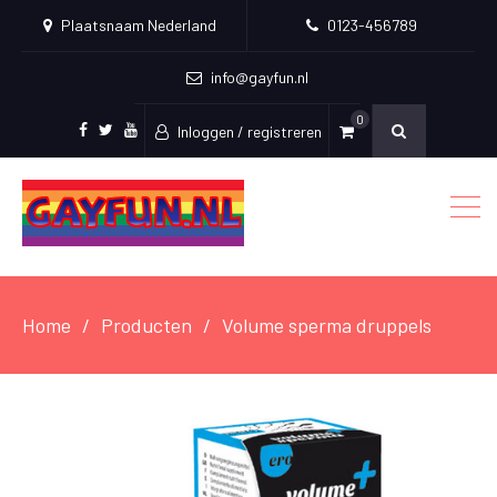
Plaatsnaam Nederland
0123-456789
info@gayfun.nl
0
Inloggen / registreren
Facebook
Twitter
Youtube
Home
Producten
Volume sperma druppels