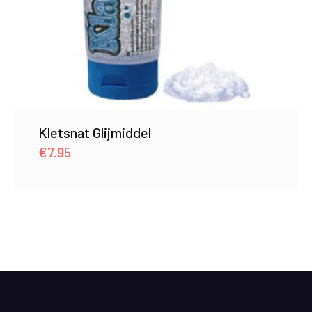
Kletsnat Glijmiddel
€
7.95