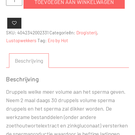
TOEVOEGEN AAN WINKELWAGEN
sperma
druppels
aantal
SKU:
4042342002331
Categorieën:
Drogisterij
,
Lustopwekkers
Tag:
Ero by Hot
Beschrijving
Beschrijving
Druppels welke meer volume aan het sperma geven.
Neem 2 maal daags 30 druppels volume sperma
druppels en het sperma zal dikker worden. De
werkzame bestanddelen (onder andere
zoethoutwortelextract en zinkgluconaat) versterken
de spermaproductie waardoor je heftige ladingen