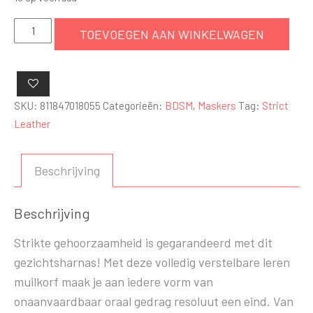
Strict
TOEVOEGEN AAN WINKELWAGEN
Leather
Face
Harness
aantal
SKU:
811847018055
Categorieën:
BDSM
,
Maskers
Tag:
Strict
Leather
Beschrijving
Beschrijving
Strikte gehoorzaamheid is gegarandeerd met dit
gezichtsharnas! Met deze volledig verstelbare leren
muilkorf maak je aan iedere vorm van
onaanvaardbaar oraal gedrag resoluut een eind. Van