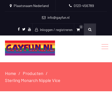
Plaatsnaam Nederland
0123-456789
info@gayfun.nl
0
Inloggen / registreren
Facebook
Twitter
Youtube
Home
Producten
Sterling Monarch Nipple Vice