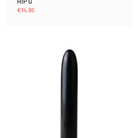
HIP G
€
14.95