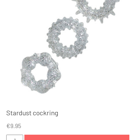
Stardust cockring
€
9.95
Stardust