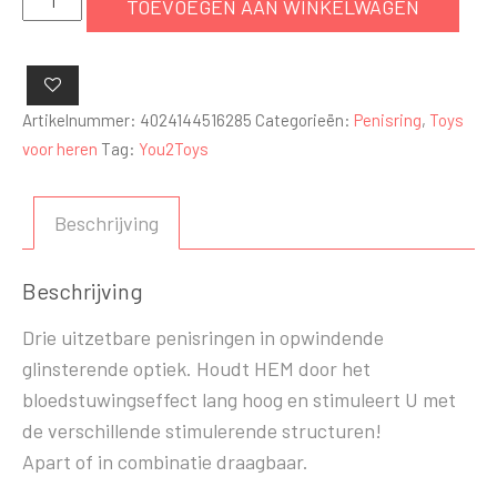
TOEVOEGEN AAN WINKELWAGEN
cockring
aantal
Artikelnummer:
4024144516285
Categorieën:
Penisring
,
Toys
voor heren
Tag:
You2Toys
Beschrijving
Beschrijving
Drie uitzetbare penisringen in opwindende
glinsterende optiek. Houdt HEM door het
bloedstuwingseffect lang hoog en stimuleert U met
de verschillende stimulerende structuren!
Apart of in combinatie draagbaar.