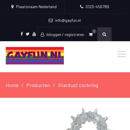
Plaatsnaam Nederland
0123-456789
info@gayfun.nl
0
Inloggen / registreren
Facebook
Twitter
Youtube
Home
Producten
Stardust cockring