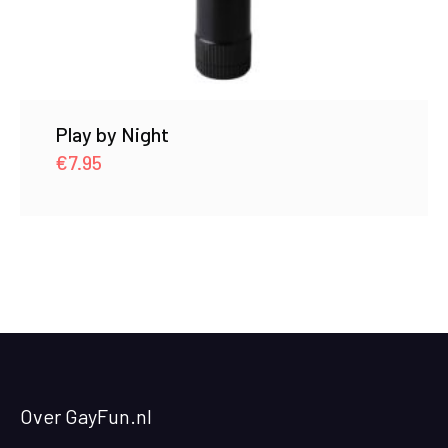
Play by Night
€
7.95
Over GayFun.nl