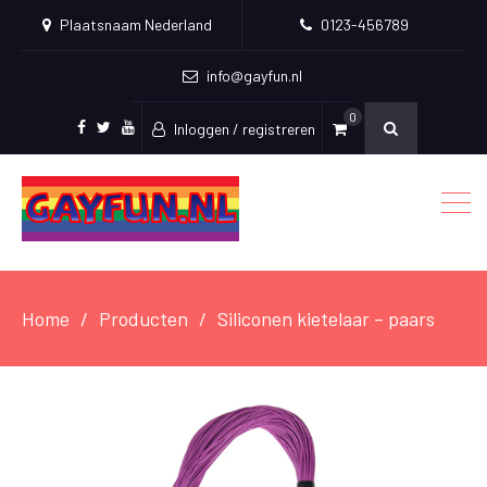
Plaatsnaam Nederland
0123-456789
info@gayfun.nl
0
Inloggen / registreren
Facebook
Twitter
Youtube
Home
Producten
Siliconen kietelaar – paars