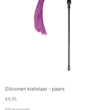
Siliconen kietelaar – paars
€
9.95
500 op voorraad