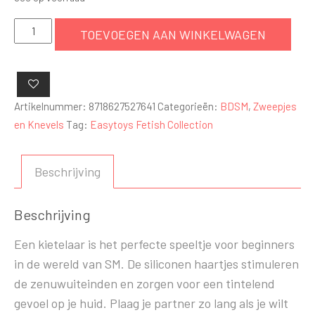
Siliconen
TOEVOEGEN AAN WINKELWAGEN
kietelaar
-
paars
aantal
Artikelnummer:
8718627527641
Categorieën:
BDSM
,
Zweepjes
en Knevels
Tag:
Easytoys Fetish Collection
Beschrijving
Beschrijving
Een kietelaar is het perfecte speeltje voor beginners
in de wereld van SM. De siliconen haartjes stimuleren
de zenuwuiteinden en zorgen voor een tintelend
gevoel op je huid. Plaag je partner zo lang als je wilt