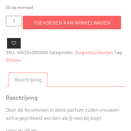
50 op voorraad
Shiatsu
TOEVOEGEN AAN WINKELWAGEN
feromonen
parfum
(man)
25
SKU:
4042342003000
Categorieën:
Drogisterij
,
Geurtjes
Tag:
ml
Shiatsu
aantal
Beschrijving
Beschrijving
Door de feromonen in deze parfum zullen vrouwen
extra geprikkeld worden als jij voorbij loopt.
Inhoud: 25 ml