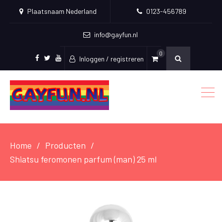
Plaatsnaam Nederland
0123-456789
info@gayfun.nl
0
Inloggen / registreren
Facebook
Twitter
Youtube
Home
Producten
Shiatsu feromonen parfum (man) 25 ml