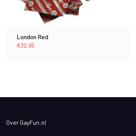
London Red
€
32.95
Over GayFun.nl