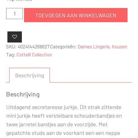
Secretaresse
TOEVOEGEN AAN WINKELWAGEN
jurkje
aantal
SKU:
4024144268627
Categorieën:
Dames Lingerie
,
Kousen
Tag:
Cottelli Collection
Beschrijving
Beschrijving
Uitdagend secretaresse jurkje. Dit strak zittende
mini jurkje heeft verstelbare schouderbandjes en
twee jarretel bandjes aan de voorzijde. Met
gepatchte studs aan de voorkant een een neppe