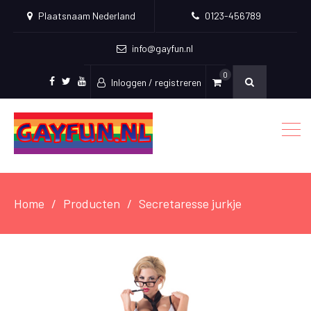
Plaatsnaam Nederland
0123-456789
info@gayfun.nl
0
Inloggen / registreren
Facebook
Twitter
Youtube
Home
Producten
Secretaresse jurkje