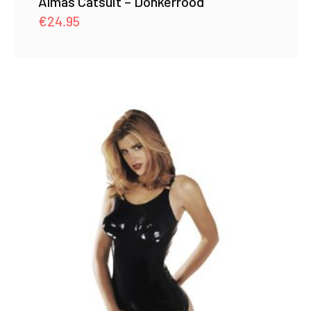
Almas Catsuit – Donkerrood
€
24.95