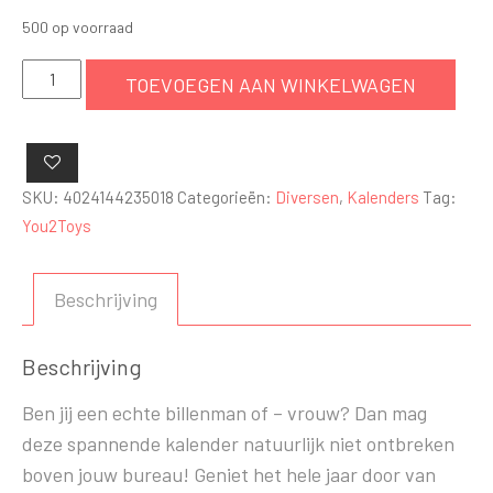
500 op voorraad
Pin-
TOEVOEGEN AAN WINKELWAGEN
Up
Kalender
Hot
Ass
SKU:
4024144235018
Categorieën:
Diversen
,
Kalenders
Tag:
2019
You2Toys
aantal
Beschrijving
Beschrijving
Ben jij een echte billenman of – vrouw? Dan mag
deze spannende kalender natuurlijk niet ontbreken
boven jouw bureau! Geniet het hele jaar door van