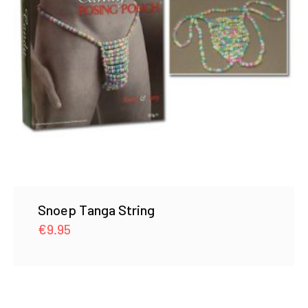
Snoep Tanga String
€
9.95