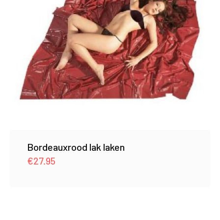
Bordeauxrood lak laken
€
27.95