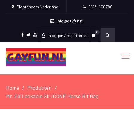
Plaatsnaam Nederland
0123-456789
info@gayfun.nl
0
Inloggen / registreren
Facebook
Twitter
Youtube
Home
Producten
Mr. Ed Lockable SILICONE Horse Bit Gag