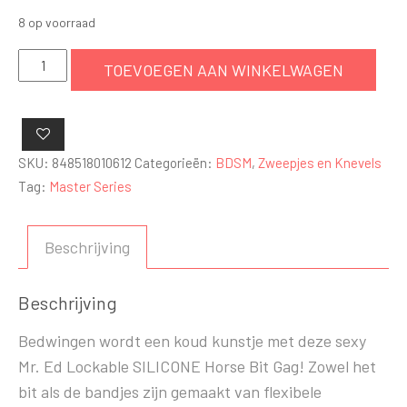
8 op voorraad
Mr.
TOEVOEGEN AAN WINKELWAGEN
Ed
Lockable
SILICONE
Horse
SKU:
848518010612
Categorieën:
BDSM
,
Zweepjes en Knevels
Bit
Tag:
Master Series
Gag
aantal
Beschrijving
Beschrijving
Bedwingen wordt een koud kunstje met deze sexy
Mr. Ed Lockable SILICONE Horse Bit Gag! Zowel het
bit als de bandjes zijn gemaakt van flexibele