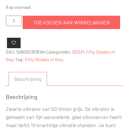
9 op voorraad
Mini
TOEVOEGEN AAN WINKELWAGEN
clitoris
vibrator
50
tinten
SKU:
5060057878194
Categorieën:
BDSM
,
Fifty Shades of
grijs
Grey
Tag:
Fifty Shades of Grey
aantal
Beschrijving
Beschrijving
Zwarte vibrator van 50 tinten grijs. De vibrator is
gemaakt van fijn aanvoelend, glad siliconen en heeft
maar liefst 10 krachtige vibratie standen. Je kunt