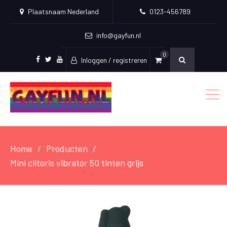
Plaatsnaam Nederland
0123-456789
info@gayfun.nl
0
Inloggen / registreren
Facebook
Twitter
Youtube
Home
Producten
Mini clitoris vibrator 50 tinten grijs