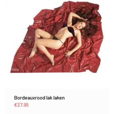
Bordeauxrood lak laken
€
27.95