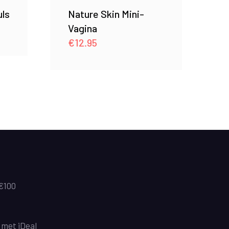
uls
Nature Skin Mini-
Vagina
€
12.95
 €100
n met iDeal