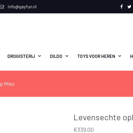
info@gayfun.nl
Face
T
DROGISTERIJ
DILDO
TOYS VOOR HEREN
H
p Miko
Levensechte op
€
339.00