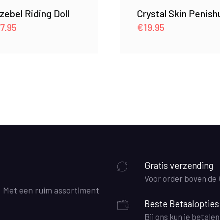
zebel Riding Doll
Crystal Skin Penish
7.95
€
19.95
Gratis verzending
Voor order boven de
. Met een ruim assortiment
Beste Betaalopties
Bij ons kun je betale