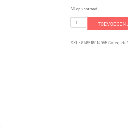
50 op voorraad
Levensechte
TOEVOEGEN 
opblaaspop
Miko
SKU:
848518014955
Categorie
aantal