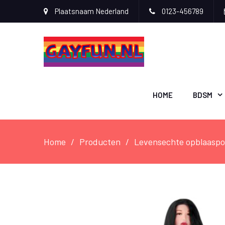
Plaatsnaam Nederland
0123-456789
HOME
BDSM
Home
Producten
Levensechte opblaaspo