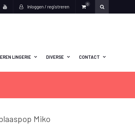
0
Inloggen / registreren
book
witter
Youtube
EREN LINGERIE
DIVERSE
CONTACT
blaaspop Miko