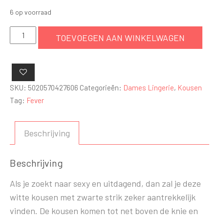
6 op voorraad
Kousen
TOEVOEGEN AAN WINKELWAGEN
Met
Zwarte
Strik
-
SKU:
5020570427606
Categorieën:
Dames Lingerie
,
Kousen
Wit
Tag:
Fever
aantal
Beschrijving
Beschrijving
Als je zoekt naar sexy en uitdagend, dan zal je deze
witte kousen met zwarte strik zeker aantrekkelijk
vinden. De kousen komen tot net boven de knie en