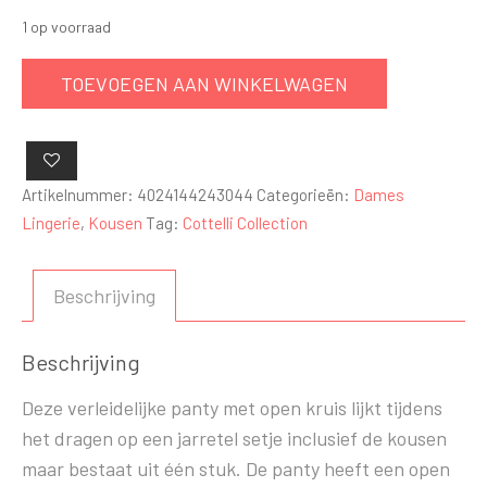
1 op voorraad
Jarretel
TOEVOEGEN AAN WINKELWAGEN
look
panty
-
open
Artikelnummer:
4024144243044
Categorieën:
Dames
kruis
Lingerie
,
Kousen
Tag:
Cottelli Collection
aantal
Beschrijving
Beschrijving
Deze verleidelijke panty met open kruis lijkt tijdens
het dragen op een jarretel setje inclusief de kousen
maar bestaat uit één stuk. De panty heeft een open