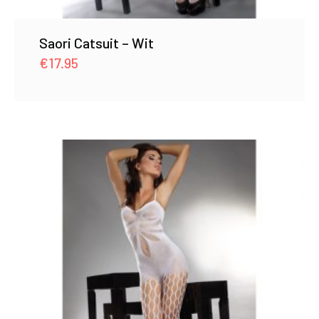
Saori Catsuit – Wit
€
17.95