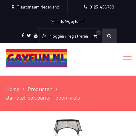
Plaatsnaam Nederland
0123-456789
info@gayfun.nl
0
Inloggen / registreren
Facebook
Twitter
Youtube
Home
Producten
Jarretel look panty – open kruis