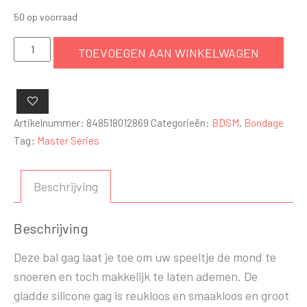
50 op voorraad
Hinder
TOEVOEGEN AAN WINKELWAGEN
Bal
Gag
Met
Tepelklemmen
Artikelnummer:
848518012869
Categorieën:
BDSM
,
Bondage
aantal
Tag:
Master Series
Beschrijving
Beschrijving
Deze bal gag laat je toe om uw speeltje de mond te
snoeren en toch makkelijk te laten ademen. De
gladde silicone gag is reukloos en smaakloos en groot