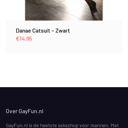
Danae Catsuit – Zwart
€
14.95
Over GayFun.nl
GayFun.nl is de heetste seksshop voor mannen. Met