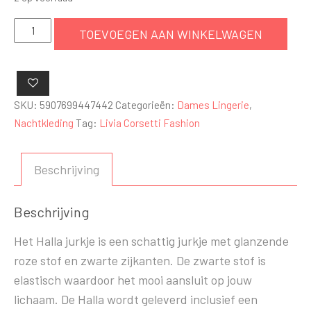
Halla
TOEVOEGEN AAN WINKELWAGEN
Jurkje
-
Roze
aantal
SKU:
5907699447442
Categorieën:
Dames Lingerie
,
Nachtkleding
Tag:
Livia Corsetti Fashion
Beschrijving
Beschrijving
Het Halla jurkje is een schattig jurkje met glanzende
roze stof en zwarte zijkanten. De zwarte stof is
elastisch waardoor het mooi aansluit op jouw
lichaam. De Halla wordt geleverd inclusief een