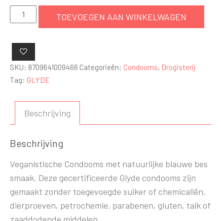
Glyde
TOEVOEGEN AAN WINKELWAGEN
Ultra
Blauwe
Bes-
100
SKU:
8709641009466
Categorieën:
Condooms
,
Drogisterij
Condooms
Tag:
GLYDE
aantal
Beschrijving
Beschrijving
Veganistische Condooms met natuurlijke blauwe bes
smaak. Deze gecertificeerde Glyde condooms zijn
gemaakt zonder toegevoegde suiker of chemicaliën,
dierproeven, petrochemie, parabenen, gluten, talk of
zaaddodende middelen.