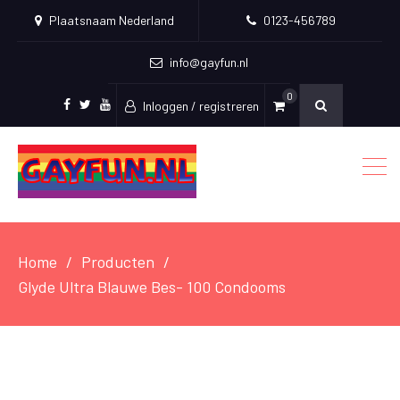
Plaatsnaam Nederland
0123-456789
info@gayfun.nl
0
Inloggen / registreren
Facebook
Twitter
Youtube
Home
Producten
Glyde Ultra Blauwe Bes- 100 Condooms