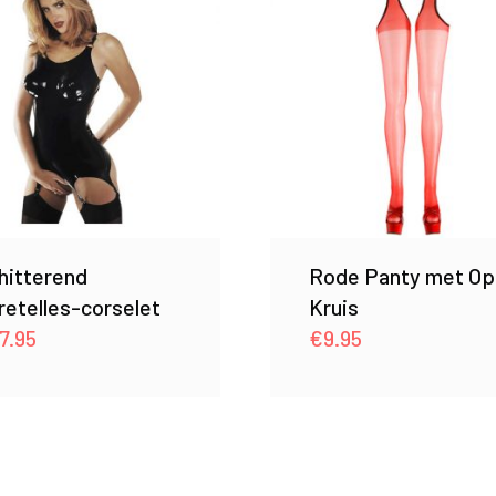
hitterend
Rode Panty met Op
rretelles-corselet
Kruis
7.95
€
9.95