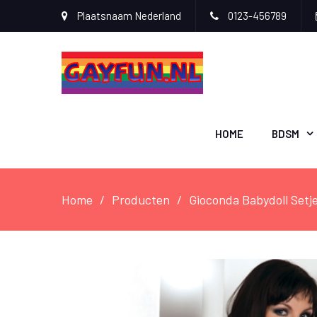
Plaatsnaam Nederland
0123-456789
HOME
BDSM
Home
Producten
Gioconda Babydoll Setj