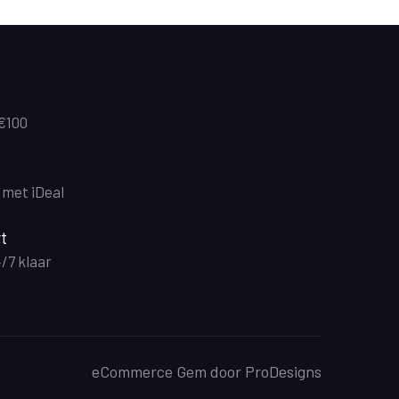
 €100
n met iDeal
t
4/7 klaar
eCommerce Gem door
ProDesigns