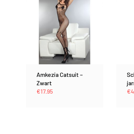
Amkezia Catsuit –
Sc
Zwart
ja
€
17.95
€
4