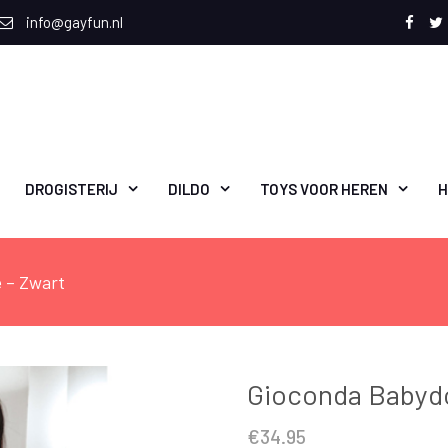
info@gayfun.nl
Face
T
DROGISTERIJ
DILDO
TOYS VOOR HEREN
H
e – Zwart
Gioconda Babydol
€
34.95