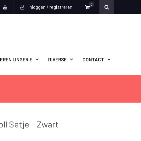
0
Inloggen / registreren
book
witter
Youtube
EREN LINGERIE
DIVERSE
CONTACT
l Setje – Zwart