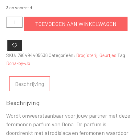
3 op voorraad
Dona
TOEVOEGEN AAN WINKELWAGEN
Pheromone
Perfume
Fashionably
late
SKU:
796494405536
Categorieën:
Drogisterij
,
Geurtjes
Tag:
aantal
Dona-by-Jo
Beschrijving
Beschrijving
Wordt onweerstaanbaar voor jouw partner met deze
feromonen parfum van Dona. De parfum is
doordrenkt met afrodisiaca en feromonen waardoor