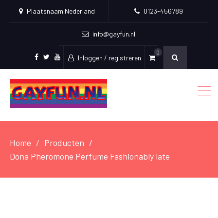
Plaatsnaam Nederland
0123-456789
info@gayfun.nl
0
Inloggen / registreren
Facebook
Twitter
Youtube
Home
Producten
Dona Pheromone Perfume Fashionably late