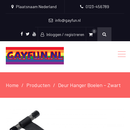
Plaatsnaam Nederland
0123-456789
info@gayfun.nl
0
Inloggen / registreren
Facebook
Twitter
Youtube
Home
Producten
Deur Hanger Boeien – Zwart