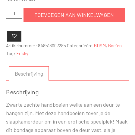
Deur
TOEVOEGEN AAN WINKELWAGEN
Hanger
Boeien
-
Zwart
Artikelnummer:
848518007285
Categorieën:
BDSM
,
Boeien
aantal
Tag:
Frisky
Beschrijving
Beschrijving
Zwarte zachte handboeien welke aan een deur te
hangen zijn. Met deze handboeien tover je de
slaapkamerdeur om in een erotische speelplek! Maak
dit bondage apparaat boven de deur vast, sla je