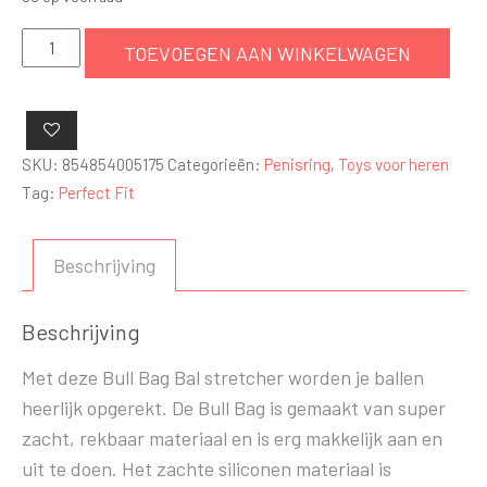
Bull
TOEVOEGEN AAN WINKELWAGEN
Bag
XL
-
Zwart
SKU:
854854005175
Categorieën:
Penisring
,
Toys voor heren
aantal
Tag:
Perfect Fit
Beschrijving
Beschrijving
Met deze Bull Bag Bal stretcher worden je ballen
heerlijk opgerekt. De Bull Bag is gemaakt van super
zacht, rekbaar materiaal en is erg makkelijk aan en
uit te doen. Het zachte siliconen materiaal is