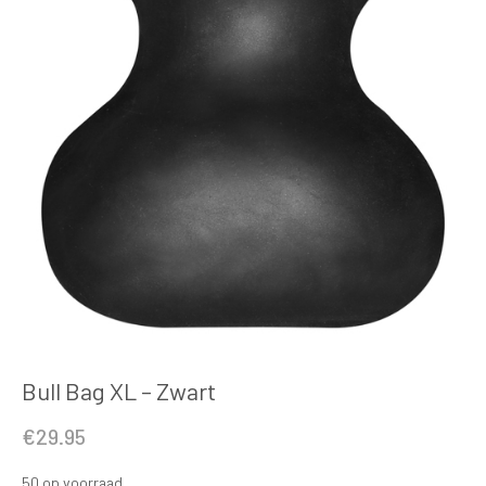
Bull Bag XL – Zwart
€
29.95
50 op voorraad