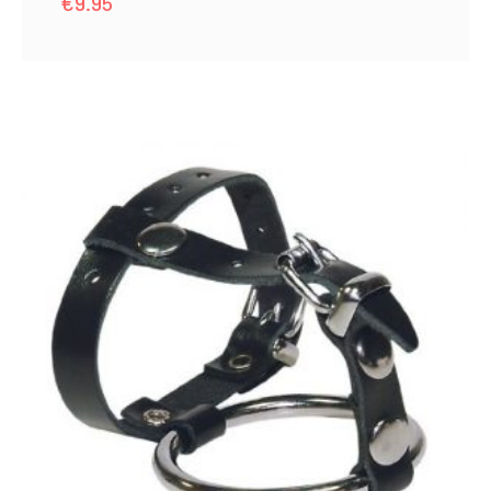
€
9.95