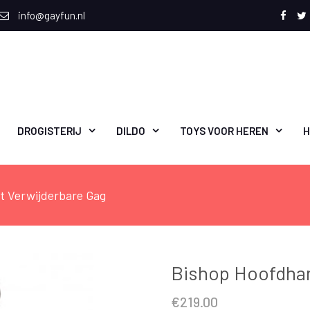
info@gayfun.nl
Face
T
DROGISTERIJ
DILDO
TOYS VOOR HEREN
H
t Verwijderbare Gag
Bishop Hoofdhar
€
219.00