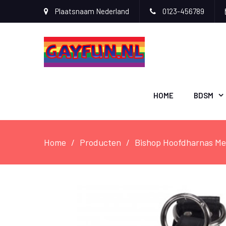
Plaatsnaam Nederland
0123-456789
HOME
BDSM
Home
Producten
Bishop Hoofdharnas Me