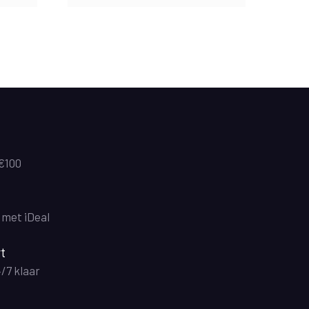
 €100
n met iDeal
t
4/7 klaar