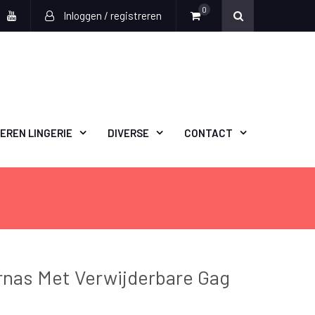
0
Inloggen / registreren
book
witter
Youtube
EREN LINGERIE
DIVERSE
CONTACT
nas Met Verwijderbare Gag