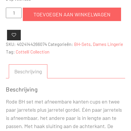
BH
TOEVOEGEN AAN WINKELWAGEN
set
strip
aantal
SKU:
4024144266074
Categorieën:
BH-Sets
,
Dames Lingerie
Tag:
Cottelli Collection
Beschrijving
Beschrijving
Rode BH set met afneembare kanten cups en twee
paar jarretels plus jarretel gordel. Één paar jarretels
is afneembaar, het andere paar is in lengte aan te
passen. Met haak sluiting aan de achterkant. De