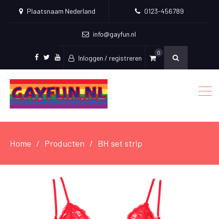
Plaatsnaam Nederland
0123-456789
info@gayfun.nl
0
Inloggen / registreren
Facebook
Twitter
Youtube
Home
Producten
BH set strip