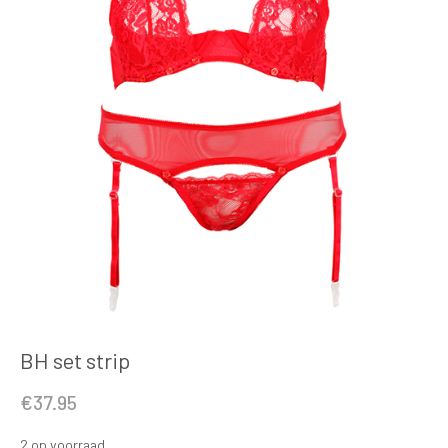
BH set strip
€
37.95
2 op voorraad