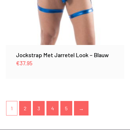
Jockstrap Met Jarretel Look – Blauw
€
37.95
1
2
3
4
5
→