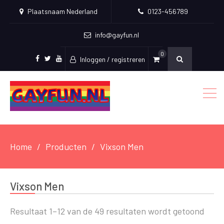
Plaatsnaam Nederland
0123-456789
info@gayfun.nl
0
Inloggen / registreren
Facebook
Twitter
Youtube
Home
Producten
Vixson Men
Vixson Men
Resultaat 1–12 van de 49 resultaten wordt getoond