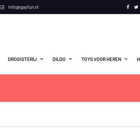
info@gayfun.nl
Face
T
DROGISTERIJ
DILDO
TOYS VOOR HEREN
H