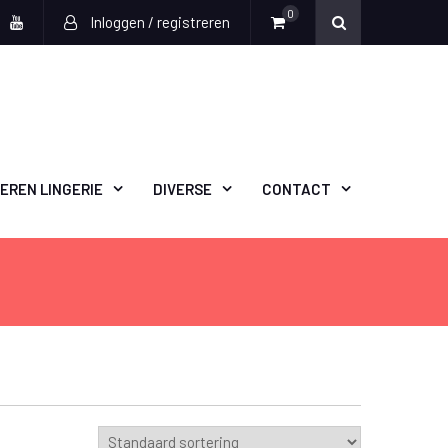
0
Inloggen / registreren
book
witter
Youtube
EREN LINGERIE
DIVERSE
CONTACT