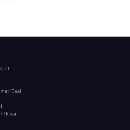
 €100
n met iDeal
t
4/7 klaar