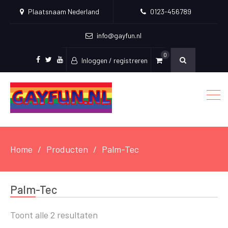
Plaatsnaam Nederland
0123-456789
info@gayfun.nl
0
Inloggen / registreren
Facebook
Twitter
Youtube
Home
Producten
Palm-Tec
Palm-Tec
Toont alle 2 resultaten