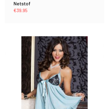
Netstof
€
39.95