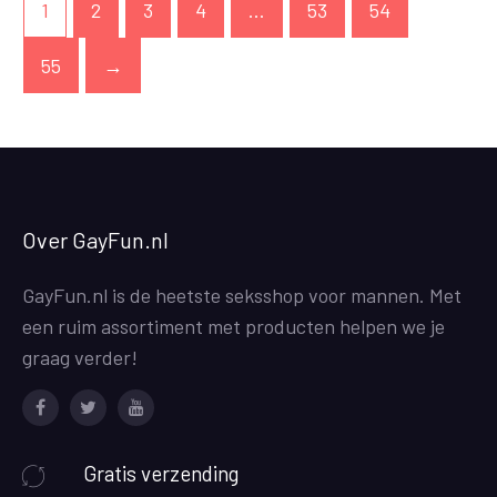
1
2
3
4
…
53
54
55
→
Over GayFun.nl
GayFun.nl is de heetste seksshop voor mannen. Met
een ruim assortiment met producten helpen we je
graag verder!
Facebook
Twitter
Youtube
Gratis verzending