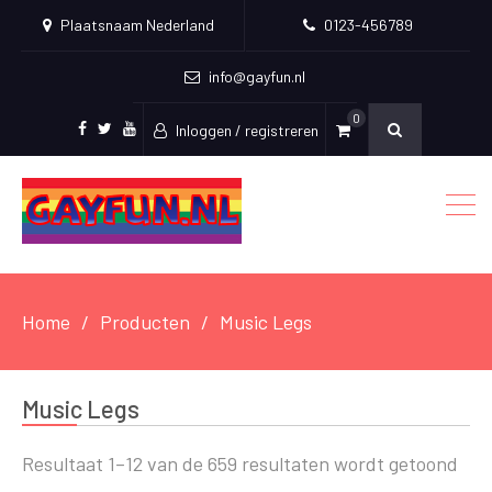
Plaatsnaam Nederland
0123-456789
info@gayfun.nl
0
Inloggen / registreren
Facebook
Twitter
Youtube
Home
Producten
Music Legs
Music Legs
Resultaat 1–12 van de 659 resultaten wordt getoond