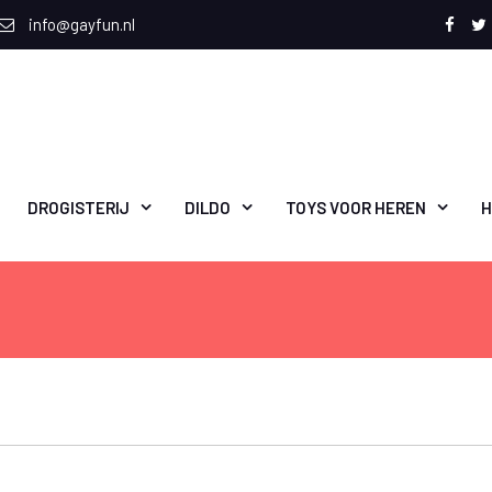
info@gayfun.nl
Face
T
DROGISTERIJ
DILDO
TOYS VOOR HEREN
H