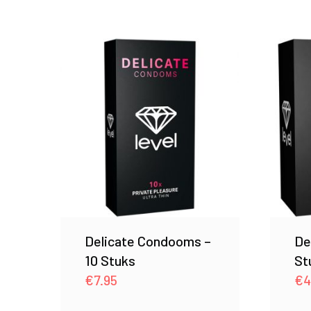
Delicate Condooms –
De
10 Stuks
St
€
7.95
€
4