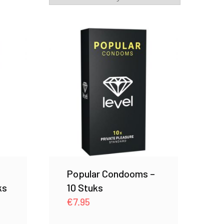
Popular Condooms –
ks
10 Stuks
€
7.95