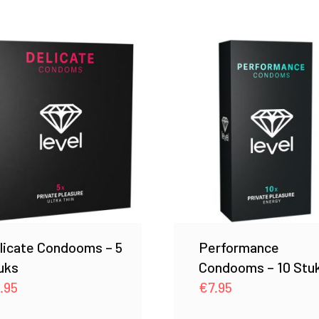
licate Condooms – 5
Performance
uks
Condooms – 10 Stu
.95
€
7.95