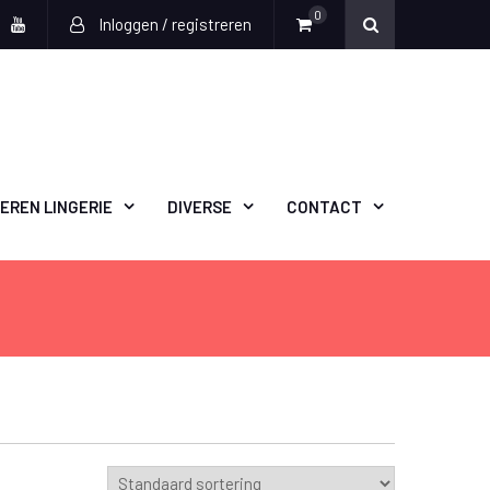
0
Inloggen / registreren
book
witter
Youtube
EREN LINGERIE
DIVERSE
CONTACT