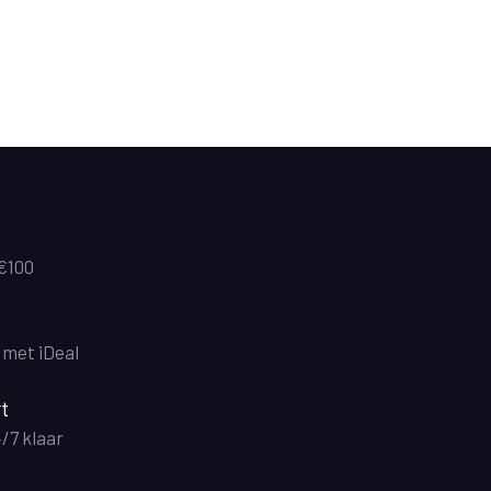
 €100
n met iDeal
t
4/7 klaar