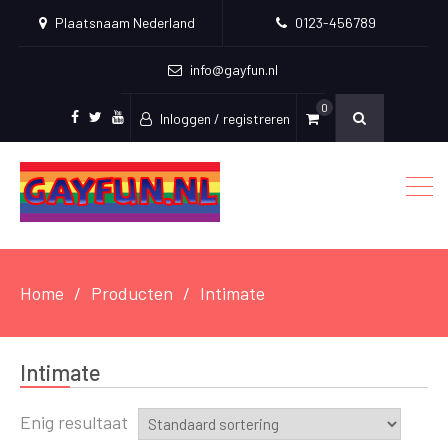
Plaatsnaam Nederland
0123-456789
info@gayfun.nl
0
Inloggen / registreren
Facebook
Twitter
Youtube
Home
Producten
Intimate
Intimate
Enig resultaat