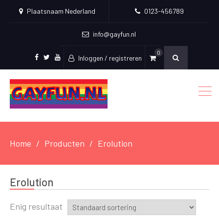
Plaatsnaam Nederland
0123-456789
info@gayfun.nl
0
Inloggen / registreren
Facebook
Twitter
Youtube
Home
Producten
Erolution
Erolution
Enig resultaat